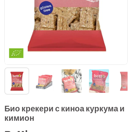
Био крекери с киноа куркума и
кимион