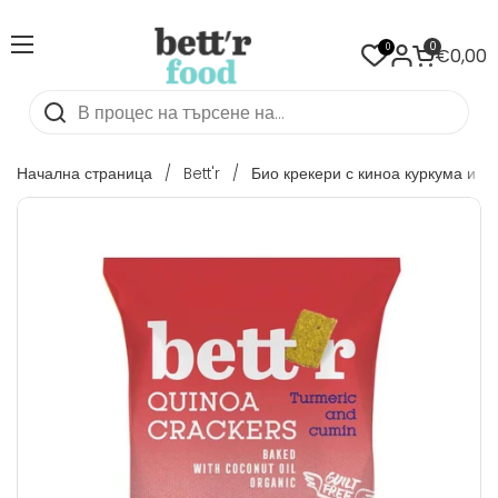
Напред към съдържанието
Преглед на количката
0
0
Отваряне на меню
€0,00
Начална страница
/
Bett'r
/
Био крекери с киноа куркума и к