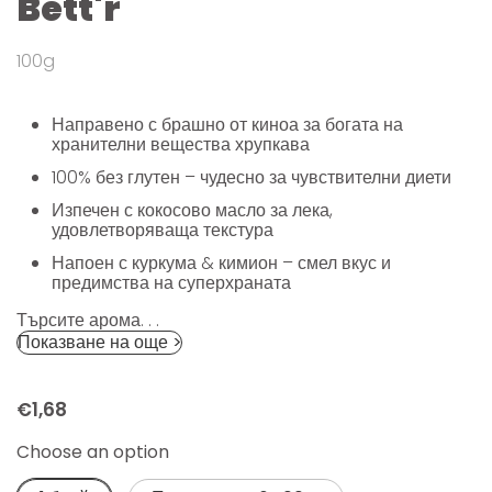
Bett'r
100g
Направено с брашно от киноа за богата на
хранителни вещества хрупкава
100% без глутен – чудесно за чувствителни диети
Изпечен с кокосово масло за лека,
удовлетворяваща текстура
Напоен с куркума & кимион – смел вкус и
предимства на суперхраната
Търсите арома. . .
Показване на още >
€1,68
Choose an option