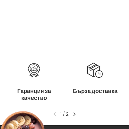
Гаранция за
Бърза доставка
качество
1
/
2