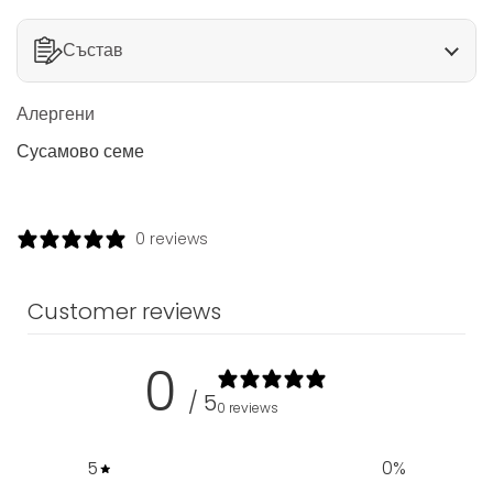
Състав
Алергени
Сусамово семе
0 reviews
Customer reviews
0
/ 5
0 reviews
5
0
%