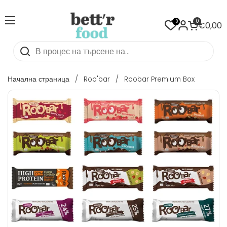
Напред към съдържанието
Преглед на количката
0
0
Отваряне на меню
€0,00
Начална страница
/
Roo'bar
/
Roobar Premium Box