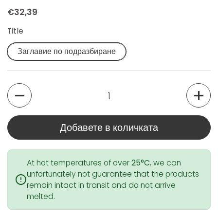
€32,39
Title
Заглавие по подразбиране
Количество
Добавете в количката
At hot temperatures of over
25°C
, we can
unfortunately not guarantee that the products
remain intact in transit and do not arrive
melted.