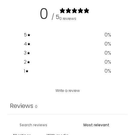
0
/ 5
0 reviews
5
0
%
4
0
%
3
0
%
2
0
%
1
0
%
Write a review
Reviews
0