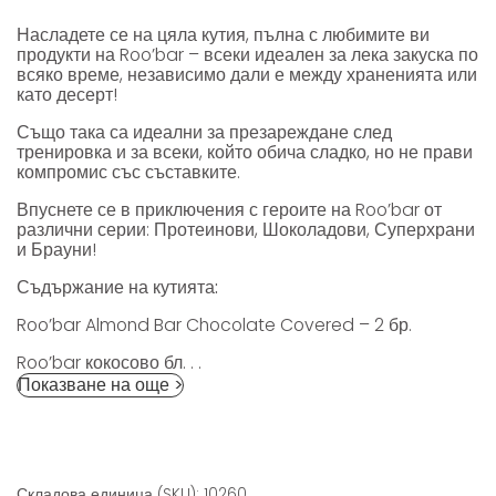
Насладете се на цяла кутия, пълна с любимите ви
продукти на Roo’bar – всеки идеален за лека закуска по
всяко време, независимо дали е между храненията или
като десерт!
Също така са идеални за презареждане след
тренировка и за всеки, който обича сладко, но не прави
компромис със съставките.
Впуснете се в приключения с героите на Roo’bar от
различни серии: Протеинови, Шоколадови, Суперхрани
и Брауни!
Съдържание на кутията:
Roo’bar Almond Bar Chocolate Covered – 2 бр.
Roo’bar кокосово бл. . .
Показване на още >
Складова единица (SKU): 10260