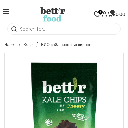
Skip to content
Open cart
0
0
Open menu
£0.00
Home
/
Bett'r
/
БИО кейл чипс със сирене