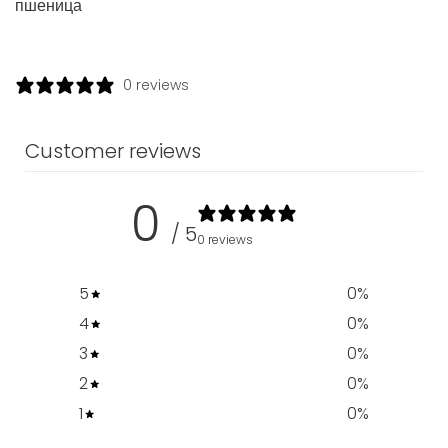
пшеница
0 reviews
Customer reviews
0
/ 5
0 reviews
5
0
%
4
0
%
3
0
%
2
0
%
1
0
%