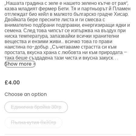
„Нашата градина с зеле е нашето зелено кътче от рая“,
казва младият фермер Бети. Тя и партньорът й Пламен
отглеждат био кейл в малкото българско градче Хисар.
Двойката бере пресните листа и ги смесва с
внимателно подбрани подправки, енергизиращи ядки и
семена. След това чипсът се изпържва на въздух при
ниска температура, запазвайки всички хранителни
вещества и ензими живи... всичко това го прави
наистина по-добър. „Съчетаваме страстта си към
простата, вкусна храна с любовта ни към природата –
така беше създадена тази чиста и вкусна закуск. . .
Show more >
£4.00
Choose an option
Единична бройка 30гр
Пълна кутия 6х30гр