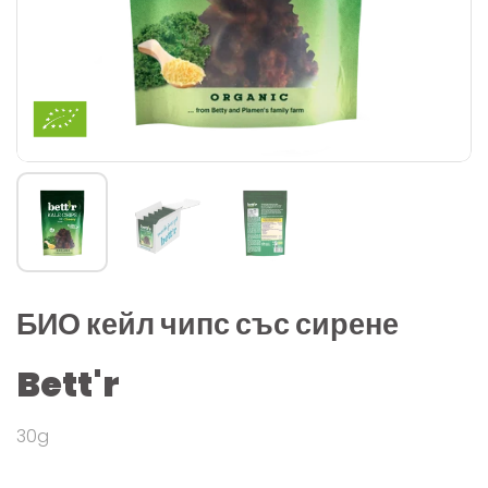
БИО кейл чипс със сирене
Bett'r
30g